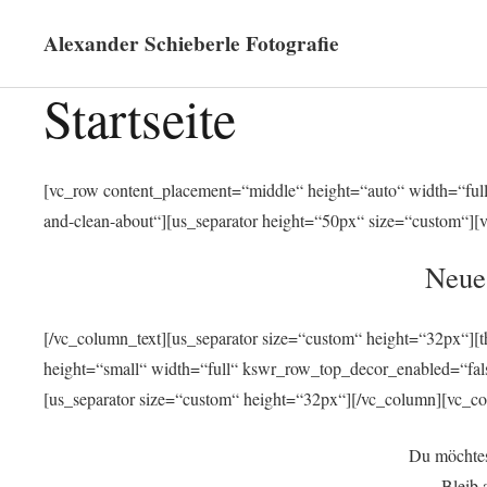
Alexander Schieberle Fotografie
Startseite
[vc_row content_placement=“middle“ height=“auto“ width=“full“]
and-clean-about“][us_separator height=“50px“ size=“custom“][
Neue
[/vc_column_text][us_separator size=“custom“ height=“32px“][
height=“small“ width=“full“ kswr_row_top_decor_enabled=“fa
[us_separator size=“custom“ height=“32px“][/vc_column][vc_co
Du möchtes
Bleib 