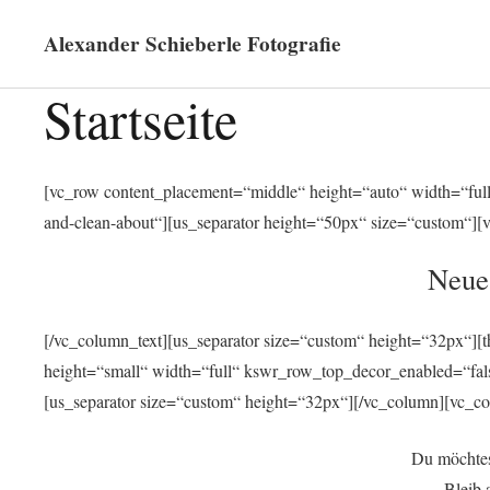
Alexander Schieberle Fotografie
Startseite
[vc_row content_placement=“middle“ height=“auto“ width=“full“]
and-clean-about“][us_separator height=“50px“ size=“custom“][
Neue
[/vc_column_text][us_separator size=“custom“ height=“32px“][
height=“small“ width=“full“ kswr_row_top_decor_enabled=“fa
[us_separator size=“custom“ height=“32px“][/vc_column][vc_co
Du möchtes
Bleib 