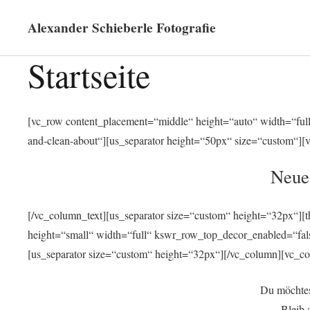
Alexander Schieberle Fotografie
Startseite
[vc_row content_placement=“middle“ height=“auto“ width=“full“]
and-clean-about“][us_separator height=“50px“ size=“custom“][
Neue
[/vc_column_text][us_separator size=“custom“ height=“32px“][
height=“small“ width=“full“ kswr_row_top_decor_enabled=“fa
[us_separator size=“custom“ height=“32px“][/vc_column][vc_co
Du möchtes
Bleib 